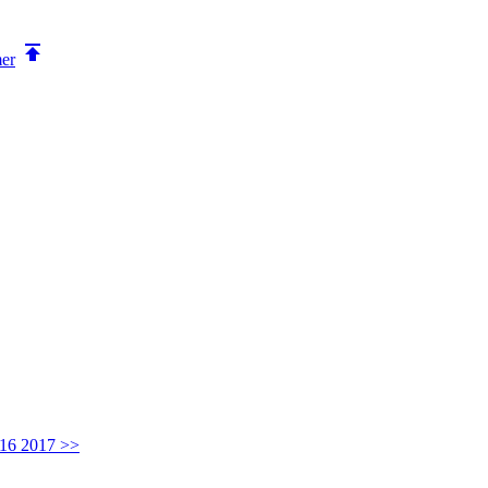

mer
016 2017 >>