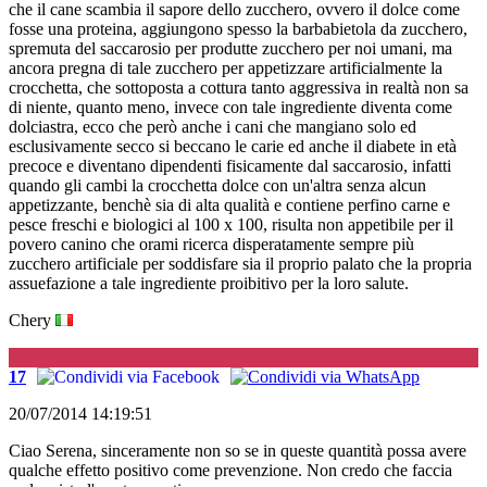
che il cane scambia il sapore dello zucchero, ovvero il dolce come
fosse una proteina, aggiungono spesso la barbabietola da zucchero,
spremuta del saccarosio per produtte zucchero per noi umani, ma
ancora pregna di tale zucchero per appetizzare artificialmente la
crocchetta, che sottoposta a cottura tanto aggressiva in realtà non sa
di niente, quanto meno, invece con tale ingrediente diventa come
dolciastra, ecco che però anche i cani che mangiano solo ed
esclusivamente secco si beccano le carie ed anche il diabete in età
precoce e diventano dipendenti fisicamente dal saccarosio, infatti
quando gli cambi la crocchetta dolce con un'altra senza alcun
appetizzante, benchè sia di alta qualità e contiene perfino carne e
pesce freschi e biologici al 100 x 100, risulta non appetibile per il
povero canino che orami ricerca disperatamente sempre più
zucchero artificiale per soddisfare sia il proprio palato che la propria
assuefazione a tale ingrediente proibitivo per la loro salute.
Chery
G
17
20/07/2014 14:19:51
Ciao Serena, sinceramente non so se in queste quantità possa avere
qualche effetto positivo come prevenzione. Non credo che faccia