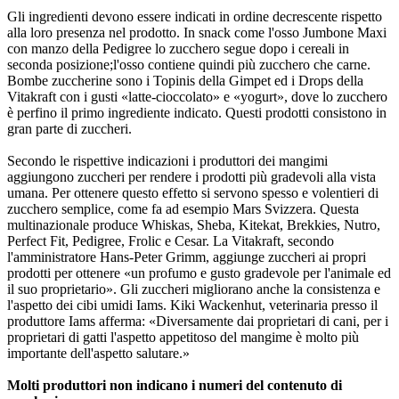
Gli ingredienti devono essere indicati in ordine decrescente rispetto
alla loro presenza nel prodotto. In snack come l'osso Jumbone Maxi
con manzo della Pedigree lo zucchero segue dopo i cereali in
seconda posizione;l'osso contiene quindi più zucchero che carne.
Bombe zuccherine sono i Topinis della Gimpet ed i Drops della
Vitakraft con i gusti «latte-cioccolato» e «yogurt», dove lo zucchero
è perfino il primo ingrediente indicato. Questi prodotti consistono in
gran parte di zuccheri.
Secondo le rispettive indicazioni i produttori dei mangimi
aggiungono zuccheri per rendere i prodotti più gradevoli alla vista
umana. Per ottenere questo effetto si servono spesso e volentieri di
zucchero semplice, come fa ad esempio Mars Svizzera. Questa
multinazionale produce Whiskas, Sheba, Kitekat, Brekkies, Nutro,
Perfect Fit, Pedigree, Frolic e Cesar. La Vitakraft, secondo
l'amministratore Hans-Peter Grimm, aggiunge zuccheri ai propri
prodotti per ottenere «un profumo e gusto gradevole per l'animale ed
il suo proprietario». Gli zuccheri migliorano anche la consistenza e
l'aspetto dei cibi umidi Iams. Kiki Wackenhut, veterinaria presso il
produttore Iams afferma: «Diversamente dai proprietari di cani, per i
proprietari di gatti l'aspetto appetitoso del mangime è molto più
importante dell'aspetto salutare.»
Molti produttori non indicano i numeri del contenuto di