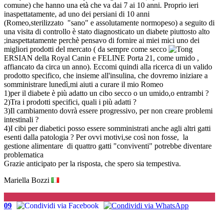
comune) che hanno una età che va dai 7 ai 10 anni. Proprio ieri
inaspettatamente, ad uno dei persiani di 10 anni
(Romeo,sterilizzato "sano" e assolutamente normopeso) a seguito di
una visita di controllo è stato diagnosticato un diabete piuttosto alto
;inaspettatamente perchè pensavo di fornire ai miei mici uno dei
migliori prodotti del mercato ( da sempre come secco
ERSIAN della Royal Canin e FELINE Porta 21, come umido ,
affiancato da circa un anno). Eccomi quindi alla ricerca di un valido
prodotto specifico, che insieme all'insulina, che dovremo iniziare a
somministrare lunedì,mi aiuti a curare il mio Romeo
1)per il diabete è più adatto un cibo secco o un umido,o entrambi ?
2)Tra i prodotti specifici, quali i più adatti ?
3)Il cambiamento dovrà essere progressivo, per non creare problemi
intestinali ?
4)I cibi per diabetici posso essere somministrati anche agli altri gatti
esenti dalla patologia ? Per ovvi motivi,se così non fosse, la
gestione alimentare di quattro gatti "conviventi" potrebbe diventare
problematica
Grazie anticipato per la risposta, che spero sia tempestiva.
Mariella Bozzi
G
09