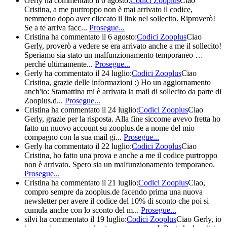
Gerly
ha commentato il 6 agosto:
Codici Zooplus
Ciao
Cristina, a me purtroppo non è mai arrivato il codice,
nemmeno dopo aver cliccato il link nel sollecito. Riproverò!
Se a te arriva facc...
Prosegue...
Cristina
ha commentato il 6 agosto:
Codici Zooplus
Ciao
Gerly, proverò a vedere se era arrivato anche a me il sollecito!
Speriamo sia stato un malfunzionamento temporaneo …
perché ultimamente...
Prosegue...
Gerly
ha commentato il 24 luglio:
Codici Zooplus
Ciao
Cristina, grazie delle informazioni :) Ho un aggiornamento
anch'io: Stamattina mi è arrivata la mail di sollecito da parte di
Zooplus.d...
Prosegue...
Cristina
ha commentato il 24 luglio:
Codici Zooplus
Ciao
Gerly, grazie per la risposta. Alla fine siccome avevo fretta ho
fatto un nuovo account su zooplus.de a nome del mio
compagno con la sua mail gi...
Prosegue...
Gerly
ha commentato il 22 luglio:
Codici Zooplus
Ciao
Cristina, ho fatto una prova e anche a me il codice purtroppo
non è arrivato. Spero sia un malfunzionamento temporaneo.
Prosegue...
Cristina
ha commentato il 21 luglio:
Codici Zooplus
Ciao,
compro sempre da zooplus.de facendo prima una nuova
newsletter per avere il codice del 10% di sconto che poi si
cumula anche con lo sconto del m...
Prosegue...
silvi
ha commentato il 19 luglio:
Codici Zooplus
Ciao Gerly, io