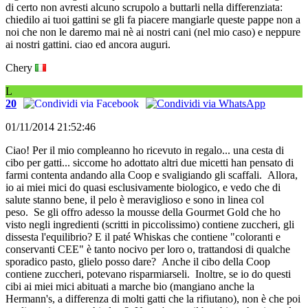
di certo non avresti alcuno scrupolo a buttarli nella differenziata:
chiedilo ai tuoi gattini se gli fa piacere mangiarle queste pappe non a
noi che non le daremo mai nè ai nostri cani (nel mio caso) e neppure
ai nostri gattini. ciao ed ancora auguri.
Chery
L
20
01/11/2014 21:52:46
Ciao! Per il mio compleanno ho ricevuto in regalo... una cesta di
cibo per gatti... siccome ho adottato altri due micetti han pensato di
farmi contenta andando alla Coop e svaligiando gli scaffali. Allora,
io ai miei mici do quasi esclusivamente biologico, e vedo che di
salute stanno bene, il pelo è meraviglioso e sono in linea col
peso. Se gli offro adesso la mousse della Gourmet Gold che ho
visto negli ingredienti (scritti in piccolissimo) contiene zuccheri, gli
dissesta l'equilibrio? E il paté Whiskas che contiene "coloranti e
conservanti CEE" è tanto nocivo per loro o, trattandosi di qualche
sporadico pasto, glielo posso dare? Anche il cibo della Coop
contiene zuccheri, potevano risparmiarseli. Inoltre, se io do questi
cibi ai miei mici abituati a marche bio (mangiano anche la
Hermann's, a differenza di molti gatti che la rifiutano), non è che poi