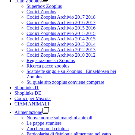
Tutto Zooplus
Superbox Zooplus
Codici Zooplus
Codici Zooplus Archivio 2017 2018
Codici Zooplus Archivio 2016 2017
Codici Zooplus Archivio 2015 2016
Codici Zooplus Archivio 2015 2015
Codici Zooplus Archivio 2014 2015
Codici Zooplus Archivio 2013 2014
Codici Zooplus Archivio 2012 2013
Codici Zooplus Archivio 2010 2012
Registrazione su Zooplus
Ricerca pacco zooplus
Scatolette singole su Zooplus - Einzeldosen bei
Zooplus
Su quale sito zooplus conviene comprare
Shoplinks IT
Shoplinks DE
Codici per Miscota
CIAM ANIMALI

Alimentazione
Nuove norme sui mangimi animali
Le pappe straniere
Zucchero nella ciotola
Particolarità di fisiologia alimentare nel gatto