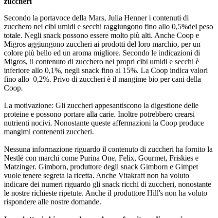
zuccheri
Secondo la portavoce della Mars, Julia Henner i contenuti di
zucchero nei cibi umidi e secchi raggiungono fino allo 0,5%del peso
totale. Negli snack possono essere molto più alti. Anche Coop e
Migros aggiungono zuccheri ai prodotti del loro marchio, per un
colore più bello ed un aroma migliore. Secondo le indicazioni di
Migros, il contenuto di zucchero nei propri cibi umidi e secchi è
inferiore allo 0,1%, negli snack fino al 15%. La Coop indica valori
fino allo 0,2%. Privo di zuccheri è il mangime bio per cani della
Coop.
La motivazione: Gli zuccheri appesantiscono la digestione delle
proteine e possono portare alla carie. Inoltre potrebbero crearsi
nutrienti nocivi. Nonostante queste affermazioni la Coop produce
mangimi contenenti zuccheri.
Nessuna informazione riguardo il contenuto di zuccheri ha fornito la
Nestlé con marchi come Purina One, Felix, Gourmet, Friskies e
Matzinger. Gimborn, produttore degli snack Gimborn e Gimpet
vuole tenere segreta la ricetta. Anche Vitakraft non ha voluto
indicare dei numeri riguardo gli snack ricchi di zuccheri, nonostante
le nostre richieste ripetute. Anche il produttore Hill's non ha voluto
rispondere alle nostre domande.