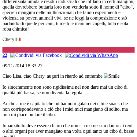
differenziata umida e residui industriali che infilano in certi mangimi,
quella dovrebbero buttarla loro non venderla sotto il nome di "cibo",
specie i mangimi delle multinazionali che fanno esperimenti e
violenza su poveri animali vivi, se ne leggi la composizione e stò
parlando di quelle per cani, ti metti le mani nei capelli, tutta e sola
roba chimica!
Chery
G
22
09/11/2014 18:33:27
Ciao Lisa, ciao Chery, auguri in ritardo ad entrambe
Io sinceramente non sono rigidissima nel non dare mai un cibo di
qualità più bassa, se non diventa la regola.
Anche a me è capitato che mi hanno regalato dei cibi e snack che
non corrispondevano a ciò che i miei mici mangiano di solito, ma
non mi piace buttare il cibo.
Innanzitutto deve essere chiaro che non si crea nessun danno ai reni
o altri organi per aver mangiato una volta ogni tanto un cibo di bassa
qualità.