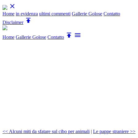

Home
in evidenza
ultimi commenti
Gallerie Golose
Contatto

Disclaimer


Home
Gallerie Golose
Contatto
<< Alcuni miti da sfatare sul cibo per animali
|
Le pappe straniere >>