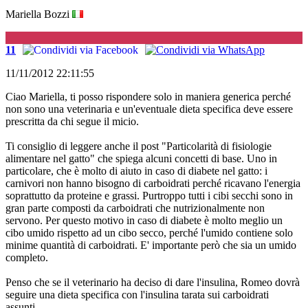
Mariella Bozzi
G
11
11/11/2012 22:11:55
Ciao Mariella, ti posso rispondere solo in maniera generica perché
non sono una veterinaria e un'eventuale dieta specifica deve essere
prescritta da chi segue il micio.
Ti consiglio di leggere anche il post "Particolarità di fisiologie
alimentare nel gatto" che spiega alcuni concetti di base. Uno in
particolare, che è molto di aiuto in caso di diabete nel gatto: i
carnivori non hanno bisogno di carboidrati perché ricavano l'energia
soprattutto da proteine e grassi. Purtroppo tutti i cibi secchi sono in
gran parte composti da carboidrati che nutrizionalmente non
servono. Per questo motivo in caso di diabete è molto meglio un
cibo umido rispetto ad un cibo secco, perché l'umido contiene solo
minime quantità di carboidrati. E' importante però che sia un umido
completo.
Penso che se il veterinario ha deciso di dare l'insulina, Romeo dovrà
seguire una dieta specifica con l'insulina tarata sui carboidrati
assunti.