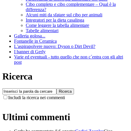
Cibo completo e cibo complementare – Qual è la
differenza?
Alcuni miti da sfatare sul cibo per animali
Integratori per la dieta casalinga
Come leggere la tabella alimentare
Tabelle alimentari
Galleria golosa...
Fontanelle in Ceramica
L'aspirapolvere nuovo: Dyson o Dirt Devil?
I banner di Gerly
Varie ed eventuali - tutto quello che non c´entra con gli altri
post
Ricerca
Includi la ricerca nei commenti
Ultimi commenti