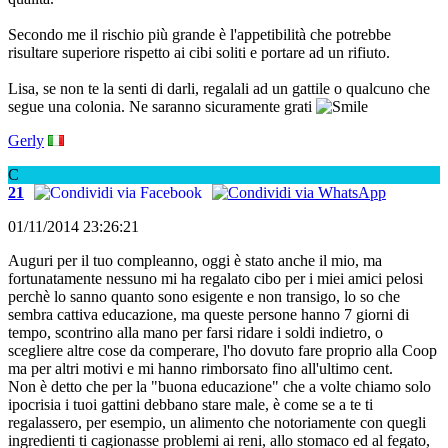
Secondo me il rischio più grande è l'appetibilità che potrebbe
risultare superiore rispetto ai cibi soliti e portare ad un rifiuto.
Lisa, se non te la senti di darli, regalali ad un gattile o qualcuno che
segue una colonia. Ne saranno sicuramente grati
Gerly
C
21
01/11/2014 23:26:21
Auguri per il tuo compleanno, oggi è stato anche il mio, ma
fortunatamente nessuno mi ha regalato cibo per i miei amici pelosi
perchè lo sanno quanto sono esigente e non transigo, lo so che
sembra cattiva educazione, ma queste persone hanno 7 giorni di
tempo, scontrino alla mano per farsi ridare i soldi indietro, o
scegliere altre cose da comperare, l'ho dovuto fare proprio alla Coop
ma per altri motivi e mi hanno rimborsato fino all'ultimo cent.
Non è detto che per la "buona educazione" che a volte chiamo solo
ipocrisia i tuoi gattini debbano stare male, è come se a te ti
regalassero, per esempio, un alimento che notoriamente con quegli
ingredienti ti cagionasse problemi ai reni, allo stomaco ed al fegato,