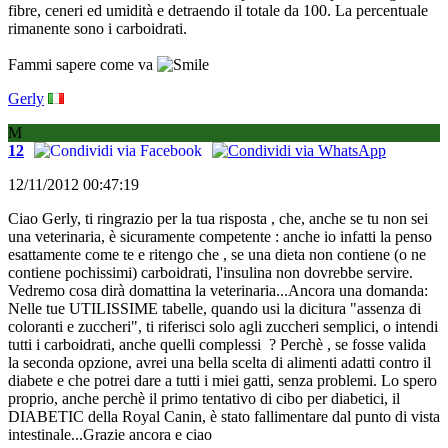
fibre, ceneri ed umidità e detraendo il totale da 100. La percentuale
rimanente sono i carboidrati.
Fammi sapere come va
Gerly
M
12
12/11/2012 00:47:19
Ciao Gerly, ti ringrazio per la tua risposta , che, anche se tu non sei
una veterinaria, è sicuramente competente : anche io infatti la penso
esattamente come te e ritengo che , se una dieta non contiene (o ne
contiene pochissimi) carboidrati, l'insulina non dovrebbe servire.
Vedremo cosa dirà domattina la veterinaria...Ancora una domanda:
Nelle tue UTILISSIME tabelle, quando usi la dicitura "assenza di
coloranti e zuccheri", ti riferisci solo agli zuccheri semplici, o intendi
tutti i carboidrati, anche quelli complessi ? Perchè , se fosse valida
la seconda opzione, avrei una bella scelta di alimenti adatti contro il
diabete e che potrei dare a tutti i miei gatti, senza problemi. Lo spero
proprio, anche perchè il primo tentativo di cibo per diabetici, il
DIABETIC della Royal Canin, è stato fallimentare dal punto di vista
intestinale...Grazie ancora e ciao