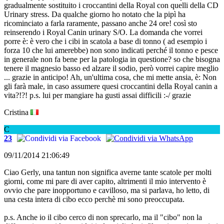
gradualmente sostituito i croccantini della Royal con quelli della CD
Urinary stress. Da qualche giorno ho notato che la pipì ha
ricominciato a farla raramente, passano anche 24 ore! così sto
reinserendo i Royal Canin urinary S/O. La domanda che vorrei
porre è: è vero che i cibi in scatola a base di tonno ( ad esempio i
forza 10 che lui amerebbe) non sono indicati perché il tonno e pesce
in generale non fa bene per la patologia in questione? so che bisogna
tenere il magnesio basso ed alzare il sodio, però vorrei capire meglio
... grazie in anticipo! Ah, un'ultima cosa, che mi mette ansia, è: Non
gli farà male, in caso assumere quesi croccantini della Royal canin a
vita?!?! p.s. lui per mangiare ha gusti assai difficili :-/ grazie
Cristina
C
23
09/11/2014 21:06:49
Ciao Gerly, una tantun non significa averne tante scatole per molti
giorni, come mi pare di aver capito, altrimenti il mio intervento è
ovvio che pare inopportuno e cavilloso, ma si parlava, ho letto, di
una cesta intera di cibo ecco perchè mi sono preoccupata.
p.s. Anche io il cibo cerco di non sprecarlo, ma il "cibo" non la