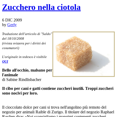
Zucchero nella ciotola
6 DIC 2009
by
Gerly
Traduzione dell'articolo di "Saldo"
del 18/10/2008
(rivista svizzera per i diritti dei
cosumatori)
L'originale in tedesco è visibile
QUI
Bello all'occhio, malsano per
l'animale
di Sabine Rindlisbacher
Il cibo per cani e gatti contiene zuccheri inutili. Troppi zuccheri
sono nocivi per loro.
Il cioccolato dolce per cani si trova nell'angolino più remoto del
negozio per animali Raible di Zurigo. Il titolare del negozio Raphael
Ravljen dice: «Noi sconsigliamo i mangimi contenenti zuccheri.