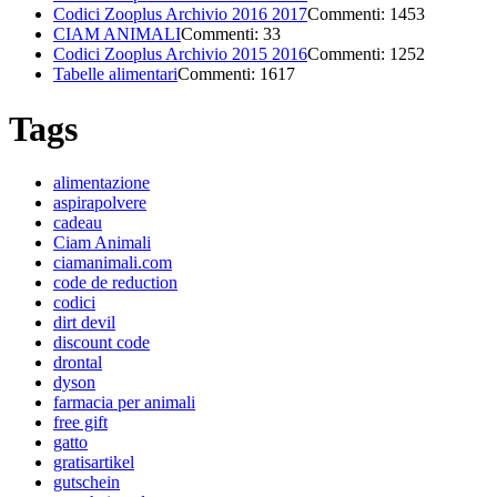
Codici Zooplus Archivio 2016 2017
Commenti: 1453
CIAM ANIMALI
Commenti: 33
Codici Zooplus Archivio 2015 2016
Commenti: 1252
Tabelle alimentari
Commenti: 1617
Tags
alimentazione
aspirapolvere
cadeau
Ciam Animali
ciamanimali.com
code de reduction
codici
dirt devil
discount code
drontal
dyson
farmacia per animali
free gift
gatto
gratisartikel
gutschein