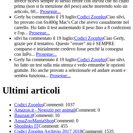
invece ricevo sempre lo stesso errore con InPost che ho citato
prima (non si fa menzione del peso) anche inserendo solo un
articolo, 60...
Prosegue...
Gerly
ha commentato il 19 luglio:
Codici Zooplus
Ciao silvi,
ho provato con 6x400g Mac's Cat che avevo casualmente nel
carrello. Ho fatto il test aumentando il peso fino a 8 confezioni
e l'op...
Prosegue...
silvi
ha commentato il 19 luglio:
Codici Zooplus
Ciao Gerly,
grazie per il tentativo. Questo "errore" mi è SEMPRE
comparso e inizialmente credevo fosse perché la consegna
con InPo...
Prosegue...
Gerly
ha commentato il 19 luglio:
Codici Zooplus
Ciao silvi,
ho fatto un test sulla mia utenza e vedo entrambe le opzioni
gratuite. Ho anche provato a selezionarle ed andare avanti e
sembra funziona...
Prosegue...
Ultimi articoli
Codici Zooplus
Commenti: 1037
Amazon.it - Negozio per animali
Commenti: 0
Bauzaar.it
Commenti: 16
AquaZooManiaShop
Commenti: 0
Shoplinks IT
Commenti: 455
Codici Zooplus Archivio 2017 2018
Commenti: 1535