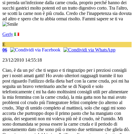
si prenda un'infezione dalla carne cruda, proprio perché hanno dei
succhi gastrici molto potenti ed un tratto digestivo corto. Tra l'altro,
se scotti la carne non è più cruda. Credo che l'inappetenza sia dovuta
ad altro e spero che tu abbia ormai risolto. Fammi sapere se ti va
Gerly
E
06
23/12/2010 14:55:18
Ciao, è da un po' che ti seguo e ti ringrazipo per i preziosi consigli
per i nostri amati gatti! Ho avuto ulteriori ragguagli tramite il tuo
post riguardo l'utilizzo della dieta barf con la carne cruda, poi mi ha
seguita un bravo veterinario anche se di Napoli e solo
telefonicamente ( mi ha dato moltissimi consigli utili per alimentare
la mia femmina con la carne cruda), la mia gatta non ha mai avuto
problemi col crudo più l'integratore felini complete (io alterno al
crudo, 30gr di umido completo al mattino), solo che oggi mi sono
accorta che purtroppo dopo il primo pasto che ha mangiato con
gioia, dei seguenti non mi voleva più nè il crudo, nè l'umido. Mi
sono domandata se possa essere la carne cruda e il periodo di
assestamento dato che sono più o meno due settimane che gliela dò.