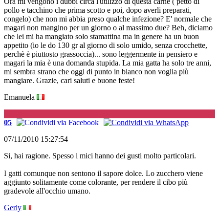
Ora mi vengono i dubbi circa l'utilizzo di questa carne ( petto di
pollo e tacchino che prima scotto e poi, dopo averli preparati,
congelo) che non mi abbia preso qualche infezione? E' normale che
magari non mangino per un giorno o al massimo due? Beh, diciamo
che lei mi ha mangiato solo stamattina ma in genere ha un buon
appetito (io le do 130 gr al giorno di solo umido, senza crocchette,
perchè è piuttosto grassoccia)... sono leggermente in pensiero e
magari la mia è una domanda stupida. La mia gatta ha solo tre anni,
mi sembra strano che oggi di punto in bianco non voglia più
mangiare. Grazie, cari saluti e buone feste!
Emanuela
G
05
07/11/2010 15:27:54
Si, hai ragione. Spesso i mici hanno dei gusti molto particolari.
I gatti comunque non sentono il sapore dolce. Lo zucchero viene
aggiunto solitamente come colorante, per rendere il cibo più
gradevole all'occhio umano.
Gerly