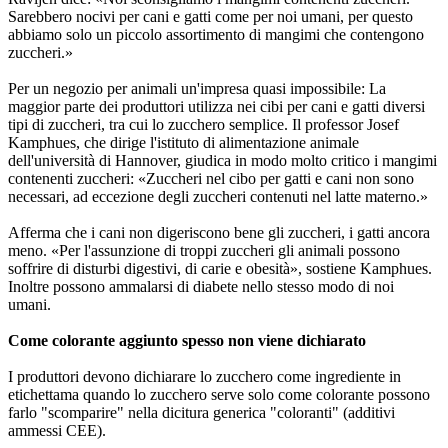
Sarebbero nocivi per cani e gatti come per noi umani, per questo
abbiamo solo un piccolo assortimento di mangimi che contengono
zuccheri.»
Per un negozio per animali un'impresa quasi impossibile: La
maggior parte dei produttori utilizza nei cibi per cani e gatti diversi
tipi di zuccheri, tra cui lo zucchero semplice. Il professor Josef
Kamphues, che dirige l'istituto di alimentazione animale
dell'università di Hannover, giudica in modo molto critico i mangimi
contenenti zuccheri: «Zuccheri nel cibo per gatti e cani non sono
necessari, ad eccezione degli zuccheri contenuti nel latte materno.»
Afferma che i cani non digeriscono bene gli zuccheri, i gatti ancora
meno. «Per l'assunzione di troppi zuccheri gli animali possono
soffrire di disturbi digestivi, di carie e obesità», sostiene Kamphues.
Inoltre possono ammalarsi di diabete nello stesso modo di noi
umani.
Come colorante aggiunto spesso non viene dichiarato
I produttori devono dichiarare lo zucchero come ingrediente in
etichettama quando lo zucchero serve solo come colorante possono
farlo "scomparire" nella dicitura generica "coloranti" (additivi
ammessi CEE).