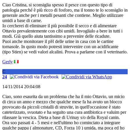
Ciao Cristina, si sconsiglia spesso il pesce con questo tipo di
patologia perché è più ricco di fosforo, ma il tonno te lo sconsiglio in
generale anche per i metalli pesanti che contiene. Meglio utilizzare
umidi a base di carne.
Io cercherei di eliminare il più possibile il secco e di alimentare
Ottavio prevalentemente con cibi umidi. Invoglialo a bere in tutti i
modi. Già quello aiuta tantissimo a prevenire delle ricadute.
Puoi anche monitorare il pH delle urine in casa con le cartine
tornasole. In qusto modo potresti intervenire con un acidificante
(tipo Stien) se vedi valori alcalini. Prova a parlarne con il veterinario.
Gerly
C
24
14/11/2014 20:04:08
Ciao, sono esaurita da un problema che ha il mio Ottavio, un micio
di circa un anno e mezzo che qualche mese fa ha avuto un blocco
provocato da piccoli cristalli di struvite, in quell'occasione è stato
cateterizzato, svuotato e ha seguito una cura antibiotica e valuim per
rilassare la vescica. Dieta a base di Urinay s/o della Royal canin.
Ora soo passati 4 - 5 mesi e nell'ultimo ho cominciato a integrare
qualche pappa ( almonature, CD, Forza 10 ) umida, ma poca ed ho